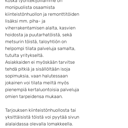
Koska työntekijöillämme on 
monipuolista osaamista 
kiinteistönhuollon ja remonttitöiden 
lisäksi mm. piha- ja 
viherrakentamisen alalta, kasvien 
hoidosta ja puutarhatöistä, sekä 
metsurin töistä, taloyhtiön on 
helpompi tilata palveluja samalta, 
tutulta yritykseltä.
Asiakkaiden ei myöskään tarvitse 
tehdä pitkiä ja sisällöltään isoja 
sopimuksia, vaan halutessaan 
jokainen voi tilata meiltä myös 
pienempiä kertaluontoisia palveluja 
omien tarpeidensa mukaan.
Tarjouksen kiinteistönhuollosta tai 
yksittäisistä töistä voi pyytää sivun 
alalaidassa olevalla lomakkeella. 