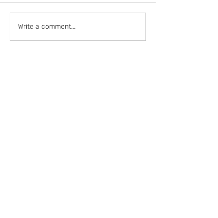
Write a comment...
Mitä ottaa huomioon huollon
kilpailutuksessa?
Kysy lisää tai
pyydä tarjous
Nimesi
Sähköpostisi*
Puhelinnumerosi