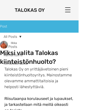
TALOKAS OY
Post
All Posts
Ilkka
All Posts
Miksi valita Talokas
Remontointi
kiinteistönhuolto?
Kiinteistöhuolto
Talokas Oy on yrittäjävetoinen pieni 
kiinteistönhuoltoyritys. Mainostamme 
olevamme ammattitaitoisia ja 
helposti lähestyttäviä.
Riisutaanpa korulauseet ja lupaukset, 
ja tarkastellaan mitä meillä oikeasti 