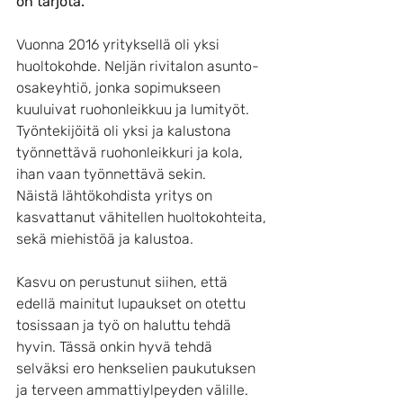
on tarjota.
Vuonna 2016 yrityksellä oli yksi 
huoltokohde. Neljän rivitalon asunto-
osakeyhtiö, jonka sopimukseen 
kuuluivat ruohonleikkuu ja lumityöt. 
Työntekijöitä oli yksi ja kalustona 
työnnettävä ruohonleikkuri ja kola, 
ihan vaan työnnettävä sekin. 
Näistä lähtökohdista yritys on 
kasvattanut vähitellen huoltokohteita, 
sekä miehistöä ja kalustoa.
Kasvu on perustunut siihen, että 
edellä mainitut lupaukset on otettu 
tosissaan ja työ on haluttu tehdä 
hyvin. Tässä onkin hyvä tehdä 
selväksi ero henkselien paukutuksen 
ja terveen ammattiylpeyden välille. 